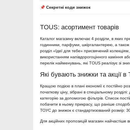
📌 Секретні коди знижок
TOUS: асортимент товарів
Каталог магазину включає 4 розділи, в яких пр
годинники, парфуми, шкіргалантерею, а також с
розділ «Ідеї для тебе» присвячений колекціям, 
використанням напівдорогоцінного каміння або 
перелік найменувань, які TOUS реалізує зі зни
Які бувають знижки та акції 
Кращою подією в плані економії є постійно ро
початкову ціну, зібрані в спеціальному розділ
категорію за допомогою фільтрів. Список пост
побачити в ньому прикрасу, що раніше сподоб
ТОУС до знижок є стандартизований розмір: 3
Для акційних пропозицій магазин найчастіше 