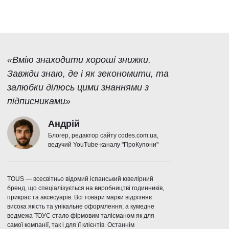
«Вмію знаходити хороші знижки.
Завжди знаю, де і як зекономити, та
залюбки ділюсь цими знаннями з
підписниками»
Андрій
Блогер, редактор сайту codes.com.ua,
ведучий YouTube-каналу "ПроКупони"
TOUS — всесвітньо відомий іспанський ювелірний
бренд, що спеціалізується на виробництві годинників,
прикрас та аксесуарів. Всі товари марки відрізняє
висока якість та унікальне оформлення, а кумедне
ведмежа ТОУС стало фірмовим талісманом як для
самої компанії, так і для її клієнтів. Останнім