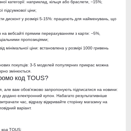
ної категорії: наприклад, кільця або браслети, −15%;
ї підсумкової ціни;
и дисконт у розмірі 5-15%: працюють для найменувань, що
 на вебсайті прямим перерахуванням з карти: −5%,
еціальними пропозиціями;
д мінімальної ціни: встановлена ​​у розмірі 1000 гривень
нових покупців: 3-5 моделей популярних прикрас можна
ярно змінюється.
промо код TOUS?
ся, але вам обов'язково запропонують підписатися на новини:
е додано електронний купон. Набагато результативніше
итрачати час, відразу відкривайте сторінку магазину на
овідний варіант.
о код TOUS;