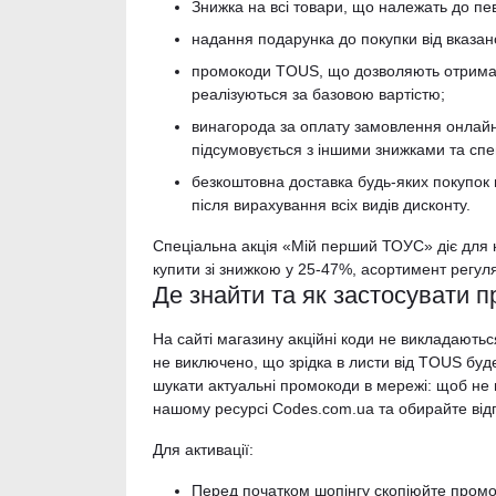
Знижка на всі товари, що належать до пев
надання подарунка до покупки від вказано
промокоди TOUS, що дозволяють отримат
реалізуються за базовою вартістю;
винагорода за оплату замовлення онлайн
підсумовується з іншими знижками та сп
безкоштовна доставка будь-яких покупок ві
після вирахування всіх видів дисконту.
Спеціальна акція «Мій перший ТОУС» діє для 
купити зі знижкою у 25-47%, асортимент регул
Де знайти та як застосувати 
На сайті магазину акційні коди не викладають
не виключено, що зрідка в листи від TOUS буд
шукати актуальні промокоди в мережі: щоб не в
нашому ресурсі Codes.com.ua та обирайте відп
Для активації:
Перед початком шопінгу скопіюйте пром