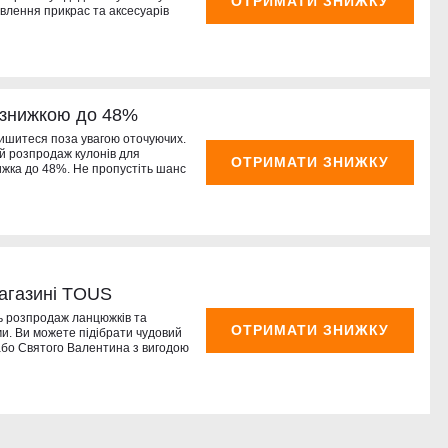
ОТРИМАТИ ЗНИЖКУ
овлення прикрас та аксесуарів
і знижкою до 48%
лишитеся поза увагою оточуючих.
й розпродаж кулонів для
ОТРИМАТИ ЗНИЖКУ
нижка до 48%. Не пропустіть шанс
агазині TOUS
 розпродаж ланцюжків та
ОТРИМАТИ ЗНИЖКУ
и. Ви можете підібрати чудовий
бо Святого Валентина з вигодою