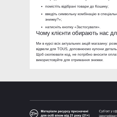
помістіть відібрані товари до Кошику;
введіть символьну комбінацію в спеціаль
знижку?»;
натисніть кнопку «Застосувати».
Чому клієнти обирають нас д
Ми в курсі всіх актуальних акцій магазину: ро
відвели для TOUS, доповнюємо купони детальн
Щоб скопіювати код, не потрібно вносити опла
використовуйте для отримання знижки.
Суб’єкт у с
ідентифікат