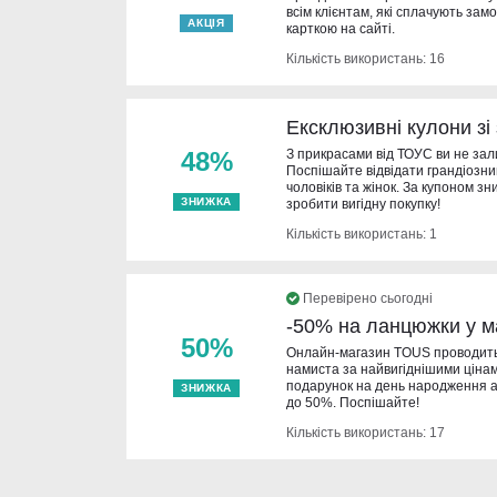
всім клієнтам, які сплачують зам
АКЦІЯ
карткою на сайті.
Кількість використань: 16
Ексклюзивні кулони з
48%
З прикрасами від ТОУС ви не за
Поспішайте відвідати грандіозни
чоловіків та жінок. За купоном з
ЗНИЖКА
зробити вигідну покупку!
Кількість використань: 1
Перевірено сьогодні
-50% на ланцюжки у м
50%
Онлайн-магазин TOUS проводить
намиста за найвигіднішими цінам
подарунок на день народження а
ЗНИЖКА
до 50%. Поспішайте!
Кількість використань: 17