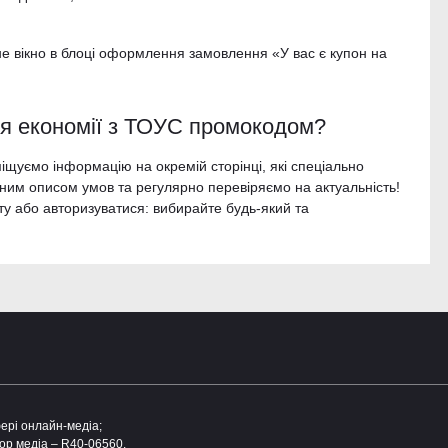
не вікно в блоці оформлення замовлення «У вас є купон на
ля економії з ТОУС промокодом?
зміщуємо інформацію на окремій сторінці, які спеціально
им описом умов та регулярно перевіряємо на актуальність!
ту або авторизуватися: вибирайте будь-який та
фері онлайн-медіа;
ор медіа – R40-06560.