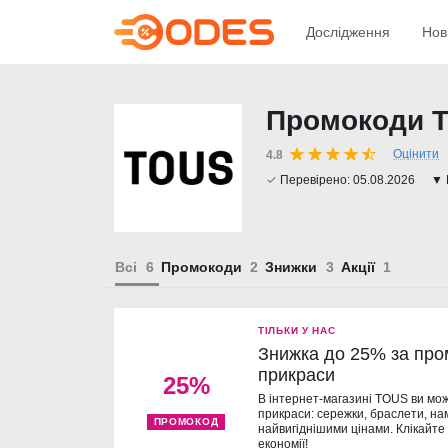
Дослідження
Нов
Промокоди T
Оцінити
4.8
✓
Перевірено:
05.08.2026
▼ 
Всі
Промокоди
Знижки
Акції
ТІЛЬКИ У НАС
Знижка до 25% за пр
прикраси
25%
В інтернет-магазині TOUS ви мо
прикраси: сережки, браслети, нам
ПРОМОКОД
найвигіднішими цінами. Клікайте
економії!