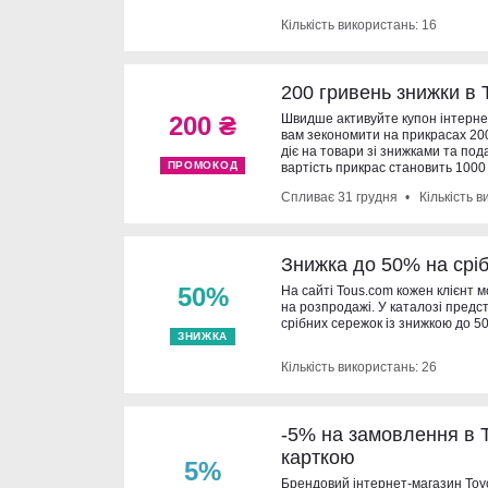
Кількість використань: 16
200 гривень знижки в
200 ₴
Швидше активуйте купон інтерн
вам зекономити на прикрасах 200 
діє на товари зі знижками та под
ПРОМОКОД
вартість прикрас становить 1000
Спливає
31 грудня
Кількість в
Знижка до 50% на сріб
50%
На сайті Tous.com кожен клієнт 
на розпродажі. У каталозі пред
срібних сережок із знижкою до 50
ЗНИЖКА
Кількість використань: 26
-5% на замовлення в 
карткою
5%
Брендовий інтернет-магазин Тоу