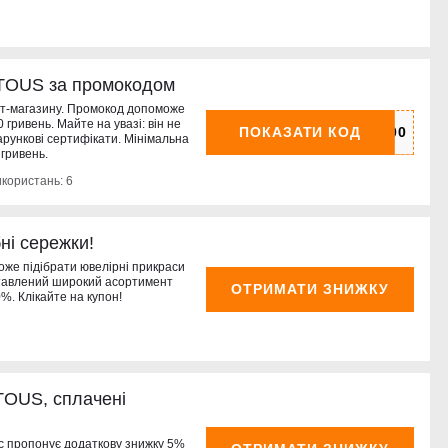
 TOUS за промокодом
ет-магазину. Промокод допоможе
гривень. Майте на увазі: він не
ПОКАЗАТИ КОД
арункові сертифікати. Мінімальна
 гривень.
икористань: 6
ні сережки!
може підібрати ювелірні прикраси
ставлений широкий асортимент
ОТРИМАТИ ЗНИЖКУ
%. Клікайте на купон!
TOUS, сплачені
с пропонує додаткову знижку 5%