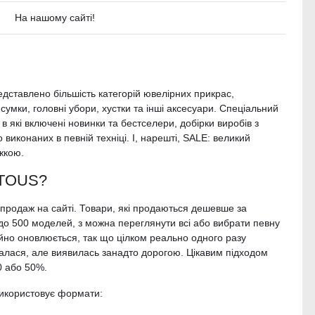
На нашому сайті!
едставлено більшість категорій ювелірних прикрас,
умки, головні убори, хустки та інші аксесуари. Спеціальний
в які включені новинки та бестселери, добірки виробів з
виконаних в певній техніці. І, нарешті, SALE: великий
жкою.
в TOUS?
зпродаж на сайті. Товари, які продаються дешевше за
і: до 500 моделей, з можна переглянути всі або вибрати певну
ійно оновлюється, так що цілком реально одного разу
алася, але виявилась занадто дорогою. Цікавим підходом
0 або 50%.
використовує формати: