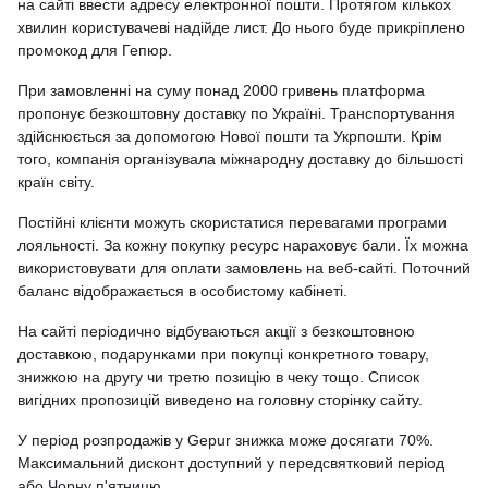
на сайті ввести адресу електронної пошти. Протягом кількох
хвилин користувачеві надійде лист. До нього буде прикріплено
промокод для Гепюр.
При замовленні на суму понад 2000 гривень платформа
пропонує безкоштовну доставку по Україні. Транспортування
здійснюється за допомогою Нової пошти та Укрпошти. Крім
того, компанія організувала міжнародну доставку до більшості
країн світу.
Постійні клієнти можуть скористатися перевагами програми
лояльності. За кожну покупку ресурс нараховує бали. Їх можна
використовувати для оплати замовлень на веб-сайті. Поточний
баланс відображається в особистому кабінеті.
На сайті періодично відбуваються акції з безкоштовною
доставкою, подарунками при покупці конкретного товару,
знижкою на другу чи третю позицію в чеку тощо. Список
вигідних пропозицій виведено на головну сторінку сайту.
У період розпродажів у Gepur знижка може досягати 70%.
Максимальний дисконт доступний у передсвятковий період
або Чорну п'ятницю.