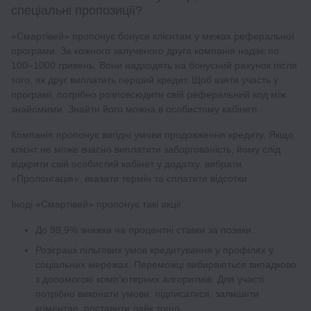
спеціальні пропозиції?
«Смартівей» пропонує бонуси клієнтам у межах реферальної
програми. За кожного залученого друга компанія надає по
100–1000 гривень. Вони надходять на бонусний рахунок після
того, як друг виплатить перший кредит. Щоб взяти участь у
програмі, потрібно розповсюдити свій реферальний код між
знайомими. Знайти його можна в особистому кабінеті.
Компанія пропонує вигідні умови продовження кредиту. Якщо
клієнт не може вчасно виплатити заборгованість, йому слід
відкрити свій особистий кабінет у додатку, вибрати
«Пролонгація», вказати термін та сплатити відсотки.
Іноді «Смартівей» пропонує такі акції:
До 99,9% знижки на процентні ставки за позики.
Розіграші пільгових умов кредитування у профілях у
соціальних мережах. Переможці вибираються випадково
з допомогою комп’ютерних алгоритмів. Для участі
потрібно виконати умови: підписатися, залишити
коментар, поставити лайк тощо.