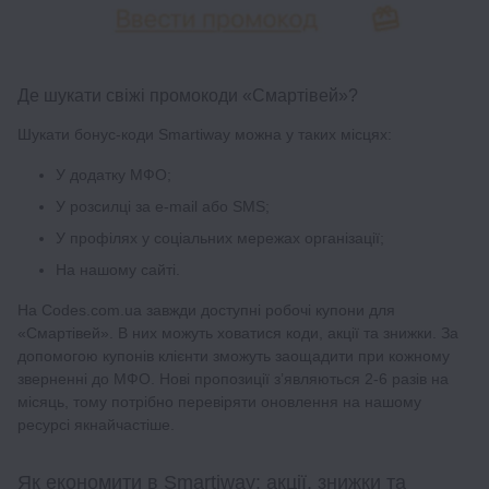
Де шукати свіжі промокоди «Смартівей»?
Шукати бонус-коди Smartiway можна у таких місцях:
У додатку МФО;
У розсилці за e-mail або SMS;
У профілях у соціальних мережах організації;
На нашому сайті.
На Codes.com.ua завжди доступні робочі купони для
«Смартівей». В них можуть ховатися коди, акції та знижки. За
допомогою купонів клієнти зможуть заощадити при кожному
зверненні до МФО. Нові пропозиції з’являються 2-6 разів на
місяць, тому потрібно перевіряти оновлення на нашому
ресурсі якнайчастіше.
Як економити в Smartiway: акції, знижки та