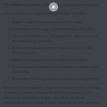
Як використовувати у Smartiway промокод на знижку?
Щоб активувати в «Смартівей» промокоди, потрібно:
Відкрити відповідний купон на нашому сайті.
Скопіювати з нього код і натиснути кнопку «На сайт».
Завантажити програму, або відкрити її, якщо вона вже
встановлена на пристрій.
Вибрати параметри кредиту, зареєструватися або
авторизуватись.
Ввести промокод Smartiway у власному кабінеті.
Ознайомиться з кредитним договором та подати заявку
на розгляд.
Дочекатися схвалення та підписати кредитний договір.
Код може не спрацювати, якщо він є простроченим або якщо
не виконані умови активації. Кінцеву дату використання
вказано на обкладинці. Більше дізнатися про умови
використання коду можна в описі. Якщо всі дії були виконані