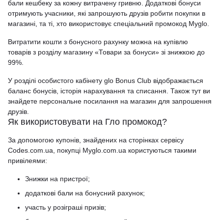
бали кешбеку за кожну витрачену гривню. Додаткові бонуси
отримують учасники, які запрошують друзів робити покупки в
магазині, та ті, хто використовує спеціальний промокод Myglo.
Витратити кошти з бонусного рахунку можна на купівлю
товарів з розділу магазину «Товари за бонуси» зі знижкою до
99%.
У розділі особистого кабінету glo Bonus Club відображається
баланс бонусів, історія нарахування та списання. Також тут ви
знайдете персональне посилання на магазин для запрошення
друзів.
Як використовувати на Гло промокод?
За допомогою купонів, знайдених на сторінках сервісу
Codes.com.ua, покупці Myglo.com.ua користуються такими
привілеями:
Знижки на пристрої;
додаткові бали на бонусний рахунок;
участь у розіграші призів;