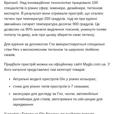
Британії. Над інноваційною технологією працювало 100
спеціалістів із різних сфер: інженери, дизайнери, тютюнові
експерти. В результаті вони отримали пристрій, що спалює
тютюн при температурі 250 градусів, тоді як при курінні
звичайних сигарет температура досягає 900 градусів. Це
дозволяє на 90% знизити виділення токсинів, уникнути появи
попелу та диму, але при цьому зберегти смак тютюну.
Для куріння за допомогою Гло використовуються спеціальні
стіки Нео з високоякісним тютюном та широкою лінійкою
смаків.
Придбати пристрій можна на офіційному сайті Myglo.com.ua. У
його каталозі представлені такі категорії товарів:
Актуальні моделі пристроїв Glo у різних кольорах;
стики для різних типів пристроїв із 7 смаками;
аксесуари для догляду за Гло, чохли, автомобільні
контейнери для стиків, автотримачі та usb-шнури для
заряджання.
У розділі «Товари за Glo бонуси» ви знайдете перелік