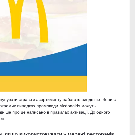
упувати страви з асортименту набагато вигідніше. Вони є
В окремих випадках промокоди Mcdonalds можуть
ніше про це написано в правилах активації. До одного
он.
и, якщо використовувати у мережі ресторанів