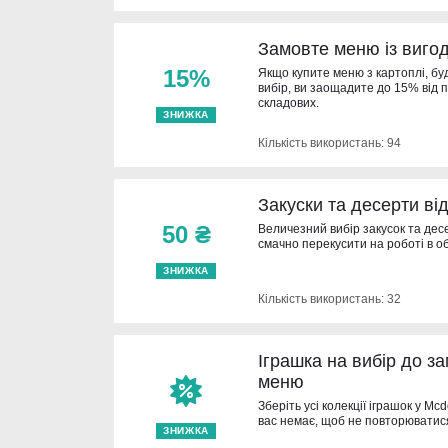
Замовте меню із виго
15%
Якщо купите меню з картоплі, бу
вибір, ви заощадите до 15% від п
складових.
ЗНИЖКА
Кількість використань: 94
Закуски та десерти ві
50 ₴
Величезний вибір закусок та дес
смачно перекусити на роботі в о
ЗНИЖКА
Кількість використань: 32
Іграшка на вибір до з
меню
Зберіть усі колекції іграшок у Mc
вас немає, щоб не повторюватися
ЗНИЖКА