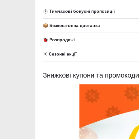
⏱ Тимчасові бонусні пропозиції
📦 Безкоштовна доставка
🐞 Розпродажі
☀️ Сезонні акції
Знижкові купони та промокод