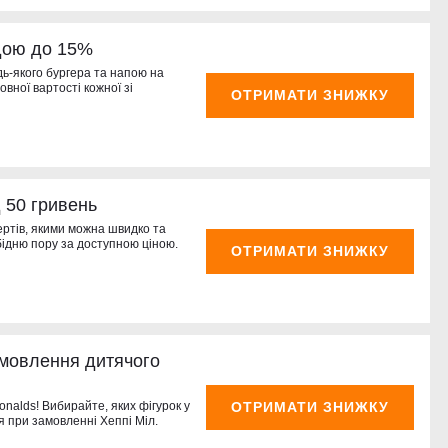
дою до 15%
дь-якого бургера та напою на
овної вартості кожної зі
ОТРИМАТИ ЗНИЖКУ
д 50 гривень
ертів, якими можна швидко та
бідню пору за доступною ціною.
ОТРИМАТИ ЗНИЖКУ
амовлення дитячого
ОТРИМАТИ ЗНИЖКУ
donalds! Вибирайте, яких фігурок у
 при замовленні Хеппі Міл.