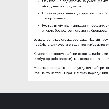
Опитування відвідувачів, за участь у як
або сувенірна продукція.
Призи за досягнення у фірмових іграх. У
з асортименту.
Розіграші між підписниками у профілях у
знижки, безкоштовні страви та брендован
Безкоштовна кур’єрська доставка. Час від час
необхідно активувати в додатках кур’єрських 
Компанія пропонує набори страв за вигідними
гамбургер (або нагетси), картопля фрі та нап
Мережа ресторанів пропонує дитячі набори, які
іграшки та настільні ігри. У межах періодичних