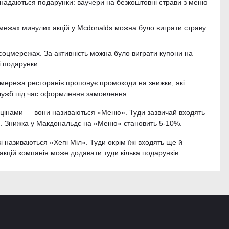
их надаються подарунки: ваучери на безкоштовні страви з меню
 межах минулих акцій у Mcdonalds можна було виграти страву
 соцмережах. За активність можна було виграти купони на
і подарунки.
у мережа ресторанів пропонує промокоди на знижки, які
служб під час оформлення замовлення.
 цінами — вони називаються «Меню». Туди зазвичай входять
ій. Знижка у Макдональдс на «Меню» становить 5-10%.
 називаються «Хепі Міл». Туди окрім їжі входять ще й
 акцій компанія може додавати туди кілька подарунків.