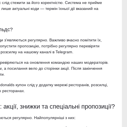
с слід стежити за його коректністю. Система не прийме
 лише актуальні коди — термін їхньої дії вказаний на
льдс?
и з'являються регулярно. Важливо вчасно помітити їх,
ропустити пропозицію, потрібно регулярно перевіряти
розсилку на нашому каналі в Telegram.
еревіряються на оновлення командою наших модераторів.
, а посилання вело до сторінки акції. Після закінчення
ти.
onalds купон слід у додатку мережі ресторанів, розсилці,
х ресторанах.
акції, знижки та спеціальні пропозиції?
аються регулярно. Найпопулярніші з них: