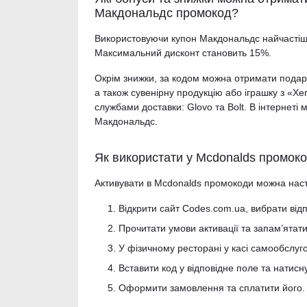
Макдональдс промокод?
Використовуючи купон Макдональдс найчастіше
Максимальний дисконт становить 15%.
Окрім знижки, за кодом можна отримати подарун
а також сувенірну продукцію або іграшку з «Х
службами доставки: Glovo та Bolt. В інтернет
Макдональдс.
Як використати у Mcdonalds промоко
Активувати в Mcdonalds промокоди можна нас
Відкрити сайт Codes.com.ua, вибрати відпо
Прочитати умови активації та запам’ятати
У фізичному ресторані у касі самообслуго
Вставити код у відповідне поле та натисну
Оформити замовлення та сплатити його.