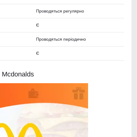
Проводяться регулярно
Є
Проводяться періодично
Є
и Mcdonalds