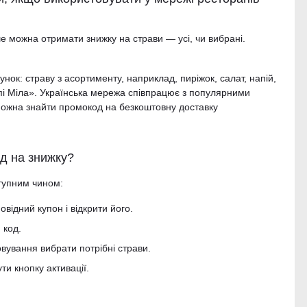
 можна отримати знижку на страви — усі, чи вибрані.
ок: страву з асортименту, наприклад, пиріжок, салат, напій,
епі Міла». Українська мережа співпрацює з популярними
і можна знайти промокод на безкоштовну доставку
д на знижку?
тупним чином:
відний купон і відкрити його.
 код.
вування вибрати потрібні страви.
ти кнопку активації.