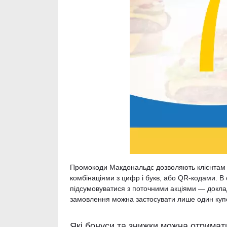
Промокоди Макдональдс дозволяють клієнтам к
комбінаціями з цифр і букв, або QR-кодами. 
підсумовуватися з поточними акціями — доклад
замовлення можна застосувати лише один куп
Які бонуси та знижки можна отримат