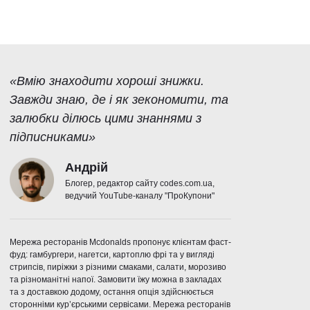
«Вмію знаходити хороші знижки.
Завжди знаю, де і як зекономити, та
залюбки ділюсь цими знаннями з
підписниками»
Андрій
Блогер, редактор сайту codes.com.ua,
ведучий YouTube-каналу "ПроКупони"
Мережа ресторанів Mcdonalds пропонує клієнтам фаст-
фуд: гамбургери, нагетси, картоплю фрі та у вигляді
стрипсів, пиріжки з різними смаками, салати, морозиво
та різноманітні напої. Замовити їжу можна в закладах
та з доставкою додому, остання опція здійснюється
сторонніми кур’єрськими сервісами. Мережа ресторанів