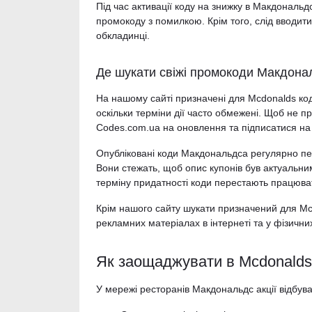
Під час активації коду на знижку в Макдональд
промокоду з помилкою. Крім того, слід вводити
обкладинці.
Де шукати свіжі промокоди Макдона
На нашому сайті призначені для Mcdonalds код
оскільки терміни дії часто обмежені. Щоб не п
Codes.com.ua на оновлення та підписатися на 
Опубліковані коди Макдональдса регулярно п
Вони стежать, щоб опис купонів був актуальним
терміну придатності коди перестають працюва
Крім нашого сайту шукати призначений для Mcd
рекламних матеріалах в інтернеті та у фізични
Як заощаджувати в Mcdonalds: 
У мережі ресторанів Макдональдс акції відбув