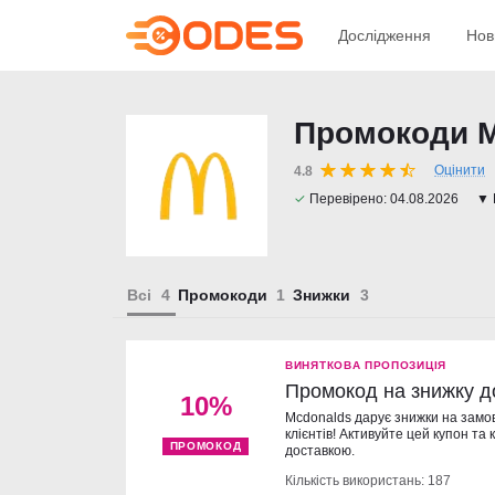
Дослідження
Нов
Промокоди М
Оцінити
4.8
✓
Перевірено:
04.08.2026
▼ 
Всі
Промокоди
Знижки
ВИНЯТКОВА ПРОПОЗИЦІЯ
Промокод на знижку д
10%
Mcdonalds дарує знижки на замо
клієнтів! Активуйте цей купон та
ПРОМОКОД
доставкою.
Кількість використань: 187