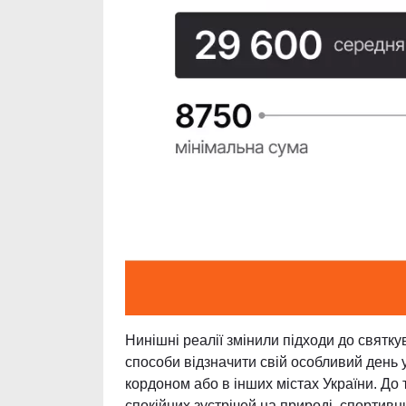
Нинішні реалії змінили підходи до святк
способи відзначити свій особливий день 
кордоном або в інших містах України. До 
спокійних зустрічей на природі, спортивн