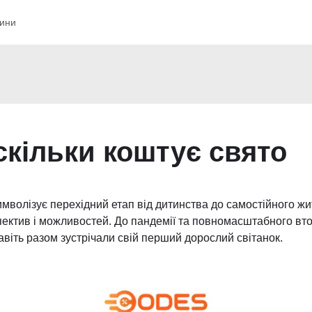
ини
скільки коштує свято
имволізує перехідний етап від дитинства до самостійного ж
пектив і можливостей. До пандемії та повномасштабного вт
авіть разом зустрічали свій перший дорослий світанок.