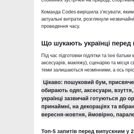
Команда Codes вирішила з’ясувати, яким 
актуальні витрати, розглянули незвичайн
проведення часу.
Що шукають українці перед
Під час підготовки підлітки та їхні батьк
аксесуарів, макіяжу), сценарію та місця 
теми залишаються незмінними, а ось прі
Цікаво: пошуковий бум, присвячен
обирають одяг, аксесуари, взуття,
українці зазвичай готуються до о
принаймні, на декораціях та вбра
вересня-жовтня, ймовірно, парале
Топ-5 запитів перед випускним у 2