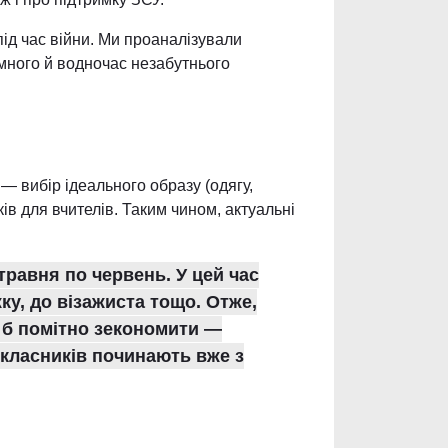
ід час війни. Ми проаналізували
омного й водночас незабутнього
 — вибір ідеального образу (одягу,
ів для вчителів. Таким чином, актуальні
травня по червень. У цей час
ку, до візажиста тощо. Отже,
о б помітно зекономити —
окласників починають вже з