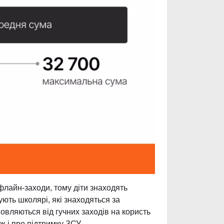
флайн-заходи, тому діти знаходять
ють школярі, які знаходяться за
мовляються від гучних заходів на користь
ж і про підтримку ЗСУ.