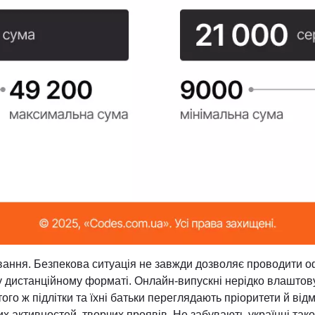
ування. Безпекова ситуація не завжди дозволяє проводити о
у дистанційному форматі. Онлайн-випускні нерідко влаштову
того ж підлітки та їхні батьки переглядають пріоритети й від
их активностей, творчих проявів. Не забувають українці тако