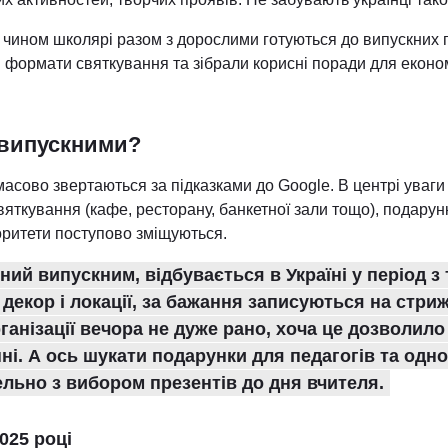
чином школярі разом з дорослими готуються до випускних п
і формати святкування та зібрали корисні поради для екон
 випускними?
и масово звертаються за підказками до Google. В центрі уваги
святкування (кафе, ресторану, банкетної зали тощо), подарунк
оритети поступово зміщуються.
ий випускним, відбувається в Україні у період з 
 декор і локації, за бажання записуються на стриж
рганізації вечора не дуже рано, хоча це дозволил
нні. А ось шукати подарунки для педагогів та одн
льно з вибором презентів до дня вчителя.
025 році