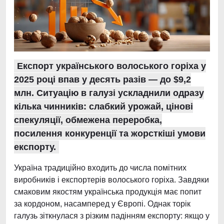
Експорт українського волоського горіха у
2025 році впав у десять разів — до $9,2
млн. Ситуацію в галузі ускладнили одразу
кілька чинників: слабкий урожай, цінові
спекуляції, обмежена переробка,
посилення конкуренції та жорсткіші умови
експорту.
Україна традиційно входить до числа помітних
виробників і експортерів волоського горіха. Завдяки
смаковим якостям українська продукція має попит
за кордоном, насамперед у Європі. Однак торік
галузь зіткнулася з різким падінням експорту: якщо у