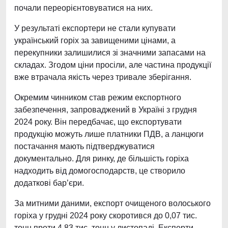
почали переорієнтовуватися на них.
У результаті експортери не стали купувати
український горіх за завищеними цінами, а
перекупники залишилися зі значними запасами на
складах. Згодом ціни просіли, але частина продукції
вже втрачала якість через тривале зберігання.
Окремим чинником став режим експортного
забезпечення, запроваджений в Україні з грудня
2024 року. Він передбачає, що експортувати
продукцію можуть лише платники ПДВ, а ланцюги
постачання мають підтверджуватися
документально. Для ринку, де більшість горіха
надходить від домогосподарств, це створило
додаткові бар’єри.
За митними даними, експорт очищеного волоського
горіха у грудні 2024 року скоротився до 0,07 тис.
тонн проти 4,83 тис. тонн у листопаді. Експерти