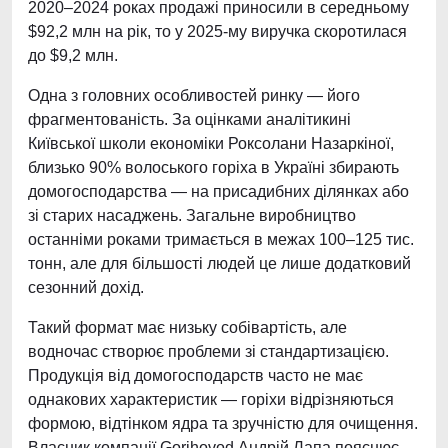
2020–2024 роках продажі приносили в середньому
$92,2 млн на рік, то у 2025-му виручка скоротилася
до $9,2 млн.
Одна з головних особливостей ринку — його
фрагментованість. За оцінками аналітикині
Київської школи економіки Роксолани Назаркіної,
близько 90% волоського горіха в Україні збирають
домогосподарства — на присадибних ділянках або
зі старих насаджень. Загальне виробництво
останніми роками тримається в межах 100–125 тис.
тонн, але для більшості людей це лише додатковий
сезонний дохід.
Такий формат має низьку собівартість, але
водночас створює проблеми зі стандартизацією.
Продукція від домогосподарств часто не має
однакових характеристик — горіхи відрізняються
формою, відтінком ядра та зручністю для очищення.
Власник компанії Gorihovod Андрій Лапа пояснює,