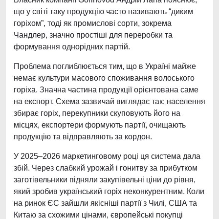
що у світі таку продукцію часто називають “диким
горіхом”, тоді як промислові сорти, зокрема
Чандлер, значно простіші для переробки та
формування однорідних партій.
Проблема поглиблюється тим, що в Україні майже
немає культури масового споживання волоського
горіха. Значна частина продукції орієнтована саме
на експорт. Схема зазвичай виглядає так: населення
збирає горіх, перекупники скуповують його на
місцях, експортери формують партії, очищають
продукцію та відправляють за кордон.
У 2025–2026 маркетинговому році ця система дала
збій. Через слабкий урожай і гонитву за прибутком
заготівельники підняли закупівельні ціни до рівня,
який зробив український горіх неконкурентним. Коли
на ринок ЄС зайшли якісніші партії з Чилі, США та
Китаю за схожими цінами, європейські покупці