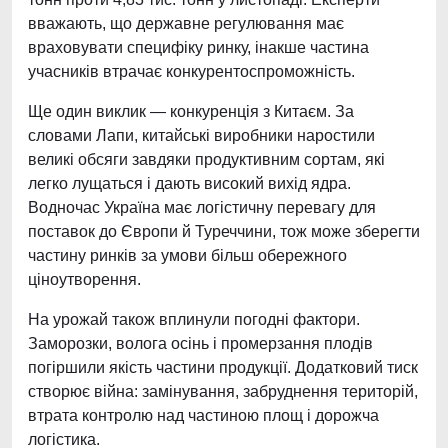
вважають, що державне регулювання має
враховувати специфіку ринку, інакше частина
учасників втрачає конкурентоспроможність.
Ще один виклик — конкуренція з Китаєм. За
словами Лапи, китайські виробники наростили
великі обсяги завдяки продуктивним сортам, які
легко лущаться і дають високий вихід ядра.
Водночас Україна має логістичну перевагу для
поставок до Європи й Туреччини, тож може зберегти
частину ринків за умови більш обережного
ціноутворення.
На урожай також вплинули погодні фактори.
Заморозки, волога осінь і промерзання плодів
погіршили якість частини продукції. Додатковий тиск
створює війна: замінування, забруднення територій,
втрата контролю над частиною площ і дорожча
логістика.