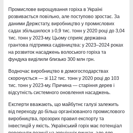
Промислове вирощування горіха в Україні
розвивається повільно, але поступово зростає. За
даними Держстату, виробництво у промислових
садах збільшилося з 0,9 тис. тонн у 2020 році до 3,04
тис. тонн у 2023-му. Цьому сприяє державна
грантова підтримка садівництва: у 2023–2024 роках
на розвиток насаджень волоського горіха та
фундука виділили близько 300 млн грн.
Водночас виробництво в домогосподарствах
скорочується — зі 112 тис. тонн у 2020 році до 103
тис. тонн у 2023-му. Причина — старіння дерев і
відсутність системного оновлення насаджень.
Експерти вважають, що майбутнє галузі залежить
від переходу до більш організованого промислового
виробництва, прозорих правил експорту та
інвестицій у якість. Український горіх має потенціал
повернути позиції на зовнішніх ринках, але для