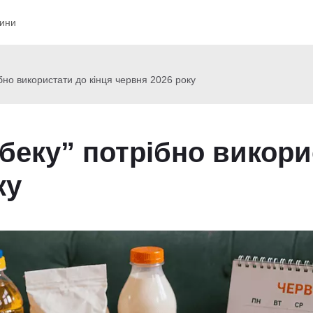
ини
но використати до кінця червня 2026 року
еку” потрібно викорис
ку