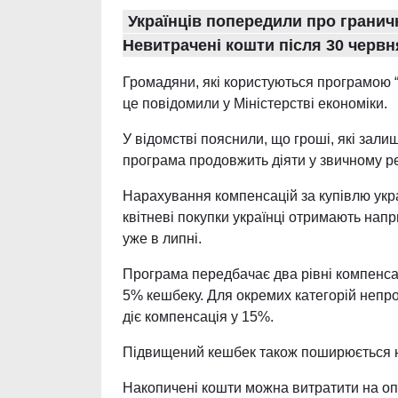
Українців попередили про гранич
Невитрачені кошти після 30 черв
Громадяни, які користуються програмою 
це повідомили у Міністерстві економіки.
У відомстві пояснили, що гроші, які зал
програма продовжить діяти у звичному р
Нарахування компенсацій за купівлю укра
квітневі покупки українці отримають напр
уже в липні.
Програма передбачає два рівні компенсац
5% кешбеку. Для окремих категорій непрод
діє компенсація у 15%.
Підвищений кешбек також поширюється на 
Накопичені кошти можна витратити на опл