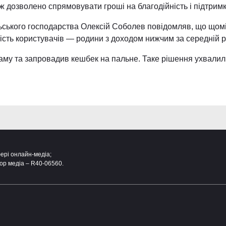
ж дозволено спрямовувати гроші на благодійність і підтримк
ільського господарства Олексій Соболев повідомляв, що що
шість користувачів — родини з доходом нижчим за середній р
раму та запровадив кешбек на пальне. Таке рішення ухвалил
фері онлайн-медіа;
ор медіа – R40-06560.