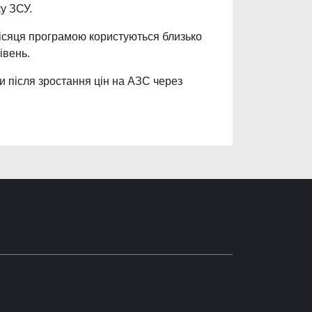
у ЗСУ.
місяця програмою користуються близько
івень.
и після зростання цін на АЗС через