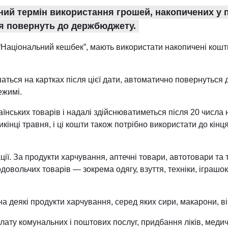
ний термін використання грошей, накопичених у 
ня повернуть до держбюджету.
“Національний кешбек”, мають використати накопичені кошт
ишаться на картках після цієї дати, автоматично повернутьс
ежимі.
їнських товарів і надалі здійснюватиметься після 20 числа 
икінці травня, і ці кошти також потрібно використати до кін
ії. За продукти харчування, аптечні товари, автотовари та
овольчих товарів — зокрема одягу, взуття, техніки, іграшок
деякі продукти харчування, серед яких сири, макарони, ві
ату комунальних і поштових послуг, придбання ліків, медич